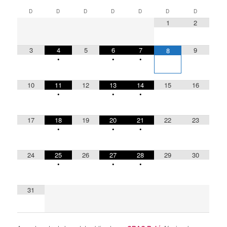
D
D
D
D
D
D
D
1
2
3
4
5
6
7
9
8
•
•
•
10
11
12
13
14
15
16
•
•
•
17
18
19
20
21
22
23
•
•
•
24
25
26
27
28
29
30
•
•
•
31