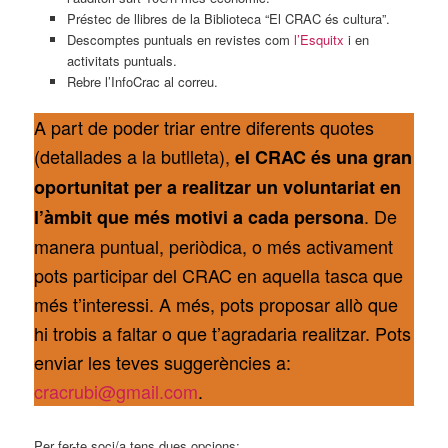
Préstec de llibres de la Biblioteca “El CRAC és cultura”.
Descomptes puntuals en revistes com
l’Esquitx
i en
activitats puntuals.
Rebre l’InfoCrac al correu.
A part de poder triar entre diferents quotes
(detallades a la butlleta),
el CRAC és una gran
oportunitat per a realitzar un voluntariat en
. De
l’àmbit que més motivi a cada persona
manera puntual, periòdica, o més activament
pots participar del CRAC en aquella tasca que
més t’interessi. A més, pots proposar allò que
hi trobis a faltar o que t’agradaria realitzar. Pots
enviar les teves suggerències a:
cracrubi@gmail.com
.
Per fer-te soci/a tens dues opcions: