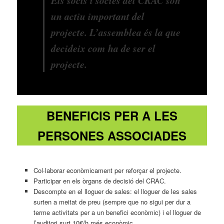
Els socis i sòcies del CRAC són
un actiu important del
projecte. L’assemblea és la que
decideix com ha de ser el
projecte.
BENEFICIS PER A LES
PERSONES ASSOCIADES
Col·laborar econòmicament per reforçar el projecte.
Participar en els òrgans de decisió del CRAC.
Descompte en el lloguer de sales: el lloguer de les sales
surten a meitat de preu (sempre que no sigui per dur a
terme activitats per a un benefici econòmic) i el lloguer de
l’auditori surt 10€/h més econòmic.