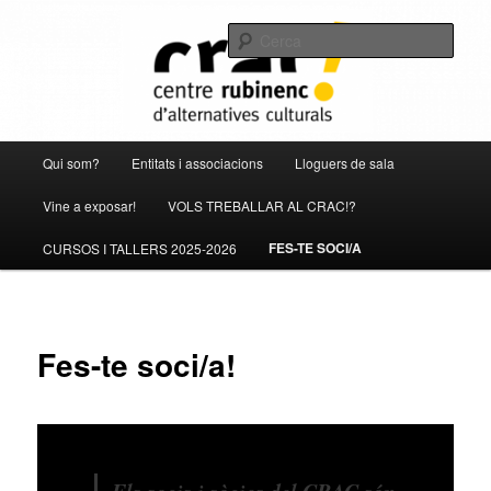
Aneu
al
Cerca
contingut
principal
CRAC – Centre Rubinenc
d'Alternatives Culturals
Menú
Qui som?
Entitats i associacions
Lloguers de sala
principal
Vine a exposar!
VOLS TREBALLAR AL CRAC!?
FES-TE SOCI/A
CURSOS I TALLERS 2025-2026
Fes-te soci/a!